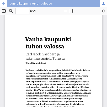
Vanha kaupunki tuhon valossa
Palvelua ylläpitää
Tieteellisten seurain valtuuskunta
.