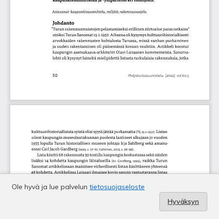
Ole hyvä ja lue palvelun
tietosuojaseloste
Hyväksyn