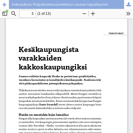
Katsauksia Yhdyskuntasuunnittelun seuran tapahtumiin
Palvelua ylläpitää
Tieteellisten seurain valtuuskunta
.