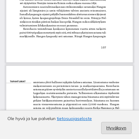
Ole hyvä ja lue palvelun
tietosuojaseloste
Hyväksyn