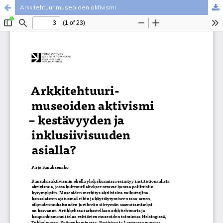
Arkkitehtuurimuseoiden aktivismi
Palvelua ylläpitää
Tieteellisten seurain valtuuskunta
.