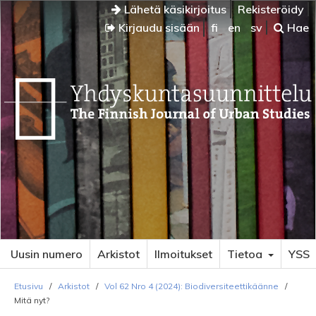
Lähetä käsikirjoitus
Rekisteröidy
Kirjaudu sisään
fi
en
sv
Hae
Uusin numero
Arkistot
Ilmoitukset
Tietoa
YSS
Etusivu
/
Arkistot
/
Vol 62 Nro 4 (2024): Biodiversiteettikäänne
/
Mitä nyt?