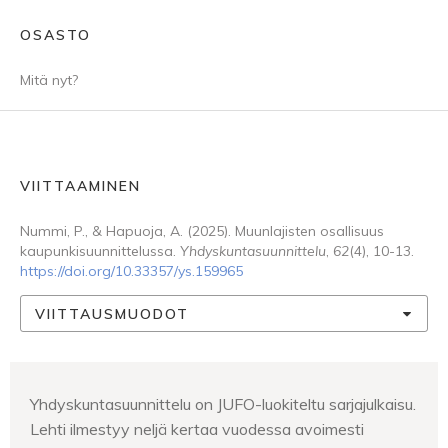
OSASTO
Mitä nyt?
VIITTAAMINEN
Nummi, P., & Hapuoja, A. (2025). Muunlajisten osallisuus
kaupunkisuunnittelussa.
Yhdyskuntasuunnittelu
,
62
(4), 10-13.
https://doi.org/10.33357/ys.159965
VIITTAUSMUODOT
Yhdyskuntasuunnittelu on JUFO-luokiteltu sarjajulkaisu.
Lehti ilmestyy neljä kertaa vuodessa avoimesti