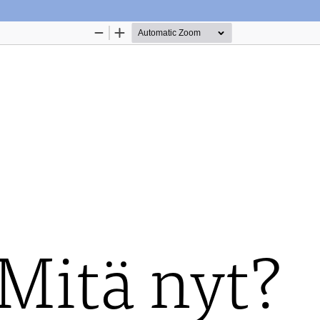
Palvelua ylläpitää
Tieteellisten seurain valtuuskun