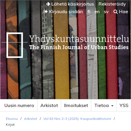
Lähetä käsikirjoitus
Rekisteröidy
Kirjaudu sisään
fi
en
sv
Hae
Uusin numero
Arkistot
Ilmoitukset
Tietoa
YSS
Etusivu
/
Arkistot
/
Vol 63 Nro 2–3 (2025): Kaupunkiaktivismi
/
Kirjat