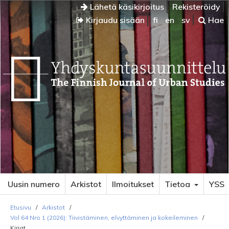
Lähetä käsikirjoitus
Rekisteröidy
Kirjaudu sisään
fi
en
sv
Hae
Uusin numero
Arkistot
Ilmoitukset
Tietoa
YSS
Etusivu
/
Arkistot
/
Vol 64 Nro 1 (2026): Tiivistäminen, elvyttäminen ja kokeileminen
/
Kirjat