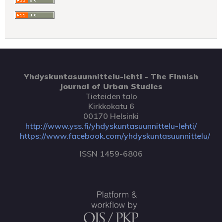
Yhdyskuntasuunnittelu-lehti - The Finnish
Journal of Urban Studies
Tieteiden talo
Kirkkokatu 6
00170 Helsinki
http://www.yss.fi/yhdyskuntasuunnittelu-lehti/
https://www.facebook.com/yhdyskuntasuunnittelu/
ISSN 1459-6806