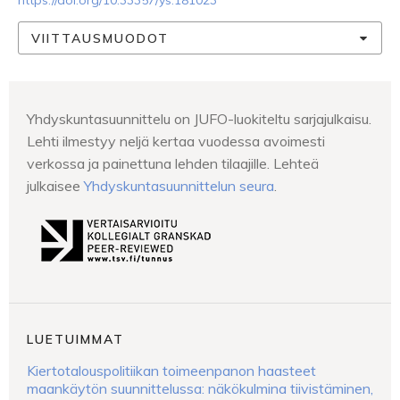
https://doi.org/10.33357/ys.181023
VIITTAUSMUODOT
Yhdyskuntasuunnittelu on JUFO-luokiteltu sarjajulkaisu.
Lehti ilmestyy neljä kertaa vuodessa avoimesti
verkossa ja painettuna lehden tilaajille. Lehteä
julkaisee
Yhdyskuntasuunnittelun seura
.
LUETUIMMAT
Kiertotalouspolitiikan toimeenpanon haasteet
maankäytön suunnittelussa: näkökulmina tiivistäminen,