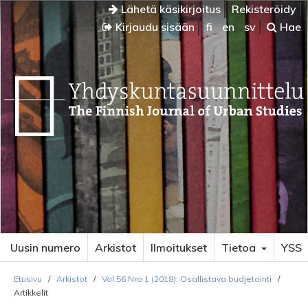
Lähetä käsikirjoitus
Rekisteröidy
Kirjaudu sisään
fi
en
sv
Hae
Uusin numero
Arkistot
Ilmoitukset
Tietoa
YSS
Etusivu
/
Arkistot
/
Vol 56 Nro 1 (2018): Osallistava budjetointi
/
Artikkelit