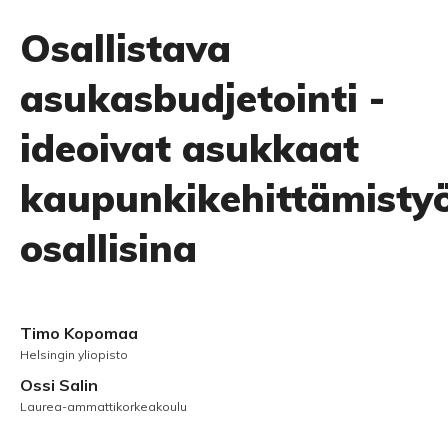
Osallistava
asukasbudjetointi -
ideoivat asukkaat
kaupunkikehittämisty
osallisina
Timo Kopomaa
Helsingin yliopisto
Ossi Salin
Laurea-ammattikorkeakoulu