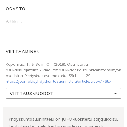
OSASTO
Artikkelit
VIITTAAMINEN
Kopomaa, T., & Salin, O. . (2018). Osallistava
asukasbudjetointi - ideoivat asukkaat kaupunkikehittämistyön
osallisina.
Yhdyskuntasuunnittelu
,
56
(1), 11-29.
https://journal.fi/yhdyskuntasuunnittelu/article/view/77657
VIITTAUSMUODOT
Yhdyskuntasuunnittelu on JUFO-luokiteltu sarjajulkaisu.
Lehti ilmestyy neljä kertaa vuodessa avoimesti