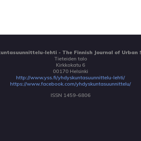
untasuunnittelu-lehti - The Finnish Journal of Urban 
Tieteiden talo
Kirkkokatu 6
00170 Helsinki
http://www.yss.fi/yhdyskuntasuunnittelu-lehti/
https://www.facebook.com/yhdyskuntasuunnittelu/
ISSN 1459-6806