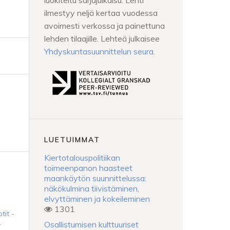
luokiteltu sarjajulkaisu. Lehti
ilmestyy neljä kertaa vuodessa
avoimesti verkossa ja painettuna
lehden tilaajille. Lehteä julkaisee
Yhdyskuntasuunnittelun seura
.
LUETUIMMAT
Kiertotalouspolitiikan
toimeenpanon haasteet
maankäytön suunnittelussa:
näkökulmina tiivistäminen,
elvyttäminen ja kokeileminen
1301
tit -
-
Osallistumisen kulttuuriset