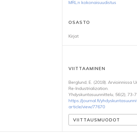
MRL:n kokonaisuudistus
OSASTO
Kirjat
VIITTAAMINEN
Berglund, E. (2018). Arvioinnissa 
Re-Industrialization.
Yhdyskuntasuunnittelu
,
56
(2), 73-7
https://journal.fi/yhdyskuntasuunnit
article/view/77670
VIITTAUSMUODOT