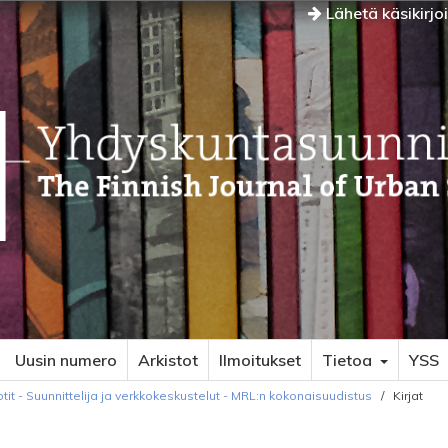
Lähetä käsikirjo
Uusin numero
Arkistot
Ilmoitukset
Tietoa
YSS
it - Suunnittelija ja verkkokeskustelut - MRL:n kokonaisuudistus
/
Kirjat