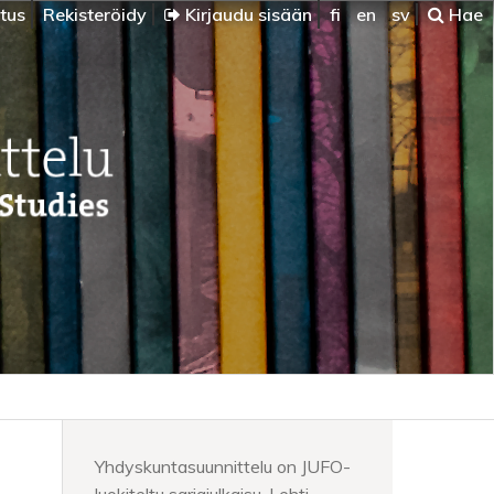
itus
Rekisteröidy
Kirjaudu sisään
fi
en
sv
Hae
Yhdyskuntasuunnittelu on JUFO-