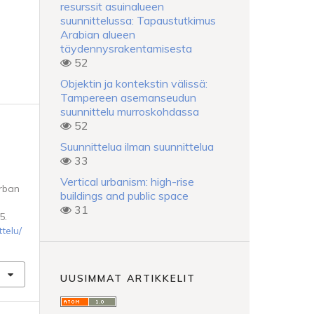
resurssit asuinalueen
suunnittelussa: Tapaustutkimus
Arabian alueen
täydennysrakentamisesta
52
Objektin ja kontekstin välissä:
Tampereen asemanseudun
suunnittelu murroskohdassa
52
Suunnittelua ilman suunnittelua
33
Vertical urbanism: high-rise
Urban
buildings and public space
31
5.
telu/
UUSIMMAT ARTIKKELIT