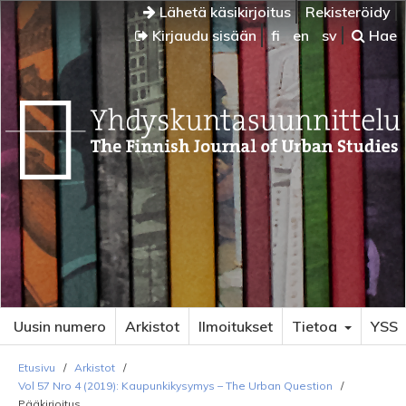
Lähetä käsikirjoitus
Rekisteröidy
Kirjaudu sisään
fi
en
sv
Hae
Uusin numero
Arkistot
Ilmoitukset
Tietoa
YSS
Etusivu
/
Arkistot
/
Vol 57 Nro 4 (2019): Kaupunkikysymys – The Urban Question
/
Pääkirjoitus