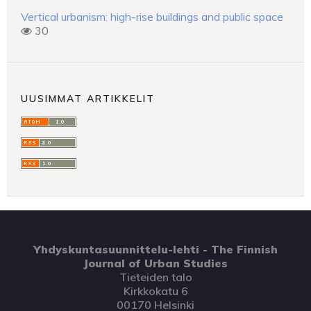
Vertical urbanism: high-rise buildings and public space
30
UUSIMMAT ARTIKKELIT
Yhdyskuntasuunnittelu-lehti - The Finnish
Journal of Urban Studies
Tieteiden talo
Kirkkokatu 6
00170 Helsinki