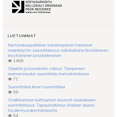
LUETUIMMAT
Kiertotalouspolitiikan toimeenpanon haasteet
maankäytön suunnittelussa: näkökulmina tiivistäminen,
elvyttäminen ja kokeileminen
1468
Objektin ja kontekstin välissä: Tampereen
asemanseudun suunnittelu murroskohdassa
71
Suunnittelua ilman suunnittelua
59
Osallistumisen kulttuuriset resurssit asuinalueen
suunnittelussa: Tapaustutkimus Arabian alueen
täydennysrakentamisesta
54