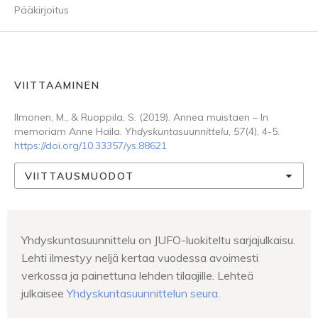
Pääkirjoitus
VIITTAAMINEN
Ilmonen, M., & Ruoppila, S. (2019). Annea muistaen – In
memoriam Anne Haila.
Yhdyskuntasuunnittelu
,
57
(4), 4-5.
https://doi.org/10.33357/ys.88621
VIITTAUSMUODOT
Yhdyskuntasuunnittelu on JUFO-luokiteltu sarjajulkaisu.
Lehti ilmestyy neljä kertaa vuodessa avoimesti
verkossa ja painettuna lehden tilaajille. Lehteä
julkaisee
Yhdyskuntasuunnittelun seura
.