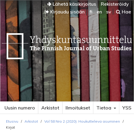
Lähetä käsikirjoitus
Rekisteröidy
Kirjaudu sisään
fi
en
sv
Hae
Uusin numero
Arkistot
Ilmoitukset
Tietoa
YSS
Etusivu
/
Arkistot
/
Vol 58 Nro 2 (2020): Houkutteleva asuminen
/
Kirjat