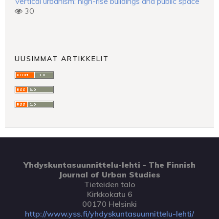
Vertical urbanism: high-rise buildings and public space
30
UUSIMMAT ARTIKKELIT
Yhdyskuntasuunnittelu-lehti - The Finnish
Journal of Urban Studies
Tieteiden talo
Kirkkokatu 6
00170 Helsinki
http://www.yss.fi/yhdyskuntasuunnittelu-lehti/