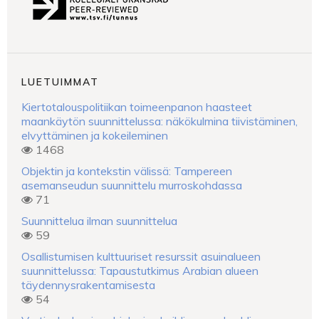
LUETUIMMAT
Kiertotalouspolitiikan toimeenpanon haasteet
maankäytön suunnittelussa: näkökulmina tiivistäminen,
elvyttäminen ja kokeileminen
1468
Objektin ja kontekstin välissä: Tampereen
asemanseudun suunnittelu murroskohdassa
71
Suunnittelua ilman suunnittelua
59
Osallistumisen kulttuuriset resurssit asuinalueen
suunnittelussa: Tapaustutkimus Arabian alueen
täydennysrakentamisesta
54