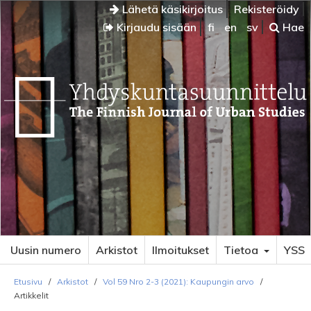
Lähetä käsikirjoitus
Rekisteröidy
Kirjaudu sisään
fi
en
sv
Hae
Uusin numero
Arkistot
Ilmoitukset
Tietoa
YSS
Etusivu
/
Arkistot
/
Vol 59 Nro 2-3 (2021): Kaupungin arvo
/
Artikkelit