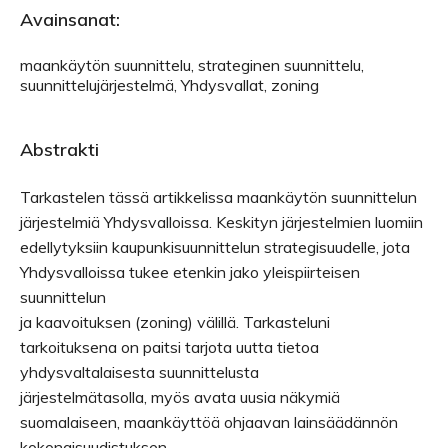
Avainsanat:
maankäytön suunnittelu, strateginen suunnittelu,
suunnittelujärjestelmä, Yhdysvallat, zoning
Abstrakti
Tarkastelen tässä artikkelissa maankäytön suunnittelun
järjestelmiä Yhdysvalloissa. Keskityn järjestelmien luomiin
edellytyksiin kaupunkisuunnittelun strategisuudelle, jota
Yhdysvalloissa tukee etenkin jako yleispiirteisen
suunnittelun
ja kaavoituksen (zoning) välillä. Tarkasteluni
tarkoituksena on paitsi tarjota uutta tietoa
yhdysvaltalaisesta suunnittelusta
järjestelmätasolla, myös avata uusia näkymiä
suomalaiseen, maankäyttöä ohjaavan lainsäädännön
kokonaisuudistuksen