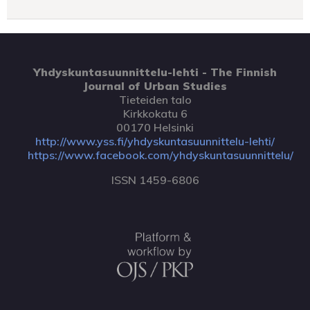
Yhdyskuntasuunnittelu-lehti - The Finnish
Journal of Urban Studies
Tieteiden talo
Kirkkokatu 6
00170 Helsinki
http://www.yss.fi/yhdyskuntasuunnittelu-lehti/
https://www.facebook.com/yhdyskuntasuunnittelu/
ISSN 1459-6806