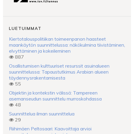
LUETUIMMAT
Kiertotalouspolitiikan toimeenpanon haasteet
maankäytön suunnittelussa: näkökulmina tiivistäminen,
elvyttäminen ja kokeileminen
887
Osallistumisen kulttuuriset resurssit asuinalueen
suunnittelussa: Tapaustutkimus Arabian alueen
täydennysrakentamisesta
55
Objektin ja kontekstin välissä: Tampereen
asemanseudun suunnittelu murroskohdassa
48
Suunnittelua ilman suunnittelua
29
Riihimäen Peltosaari: Kaavoittaja arvioi