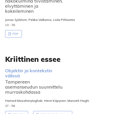
näkökulmina tiivistäminen,
elvyttäminen ja
kokeileminen
Jonas Sjöblom, Pekka Valkama, Liida Pihlavirta
10 - 36
PDF
Kriittinen essee
Objektin ja kontekstin
välissä
Tampereen
asemanseudun suunnittelu
murroskohdassa
Hamed Mazaherylaghab, Henri Käpynen, Marzieh Haghi
37 - 56