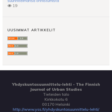
suunnitelmansa onnistumista
19
UUSIMMAT ARTIKKELIT
Yhdyskuntasuunnittelu-lehti - The Finnish
Journal of Urban Studies
Tieteiden talo
Kirkkokatu 6
00170 Helsinki
http://www.yss.fi/yhdyskuntasuunnittelu-lehti/