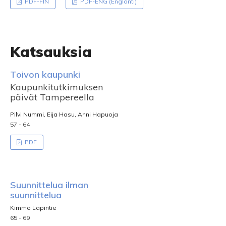
PDF-FIN
PDF-ENG (Englanti)
Katsauksia
Toivon kaupunki
Kaupunkitutkimuksen
päivät Tampereella
Pilvi Nummi, Eija Hasu, Anni Hapuoja
57 - 64
PDF
Suunnittelua ilman
suunnittelua
Kimmo Lapintie
65 - 69