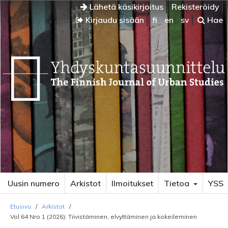
Lähetä käsikirjoitus
Rekisteröidy
Kirjaudu sisään
fi
en
sv
Hae
Uusin numero
Arkistot
Ilmoitukset
Tietoa
YSS
Etusivu
/
Arkistot
/
Vol 64 Nro 1 (2026): Tiivistäminen, elvyttäminen ja kokeileminen