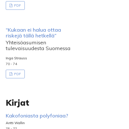
PDF
“Kukaan ei halua ottaa
riskejä tällä hetkellä”
Yhteisöasumisen
tulevaisuudesta Suomessa
Inga Strauss
70 - 74
PDF
Kirjat
Kakofoniasta polyfoniaa?
Antti Wallin
75 - 77