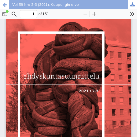
Vol 59 Nro 2-3 (2021): Kaupungin arvo
Palvelua ylläpitää
Tieteellisten seurain valtuuskunta
.