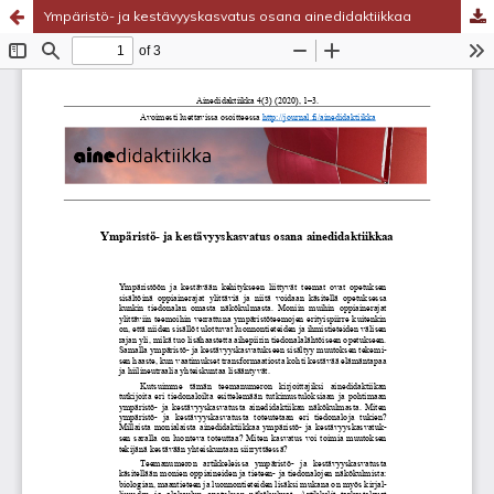
Ympäristö- ja kestävyyskasvatus osana ainedidaktiikkaa
Palvelua ylläpitää
Tieteellisten seurain valtuuskunta
.