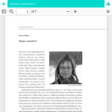
Kirjoja saameksi?
Palvelua ylläpitää
Tieteellisten seurain valtuuskunta
.