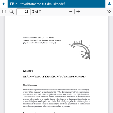
Eläin – tavoittamaton tutkimuskohde?
Palvelua ylläpitää
Tieteellisten seurain valtuuskunta
.