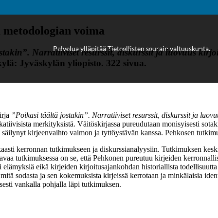
Palvelua ylläpitää
Tieteellisten seurain valtuuskunta
.