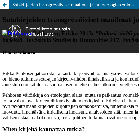
Sotakirjeiden transgressiiviset maailmat ja metodologian voima