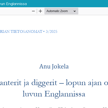
uvun Englannissa
Palvelua ylläpitää
Tieteellisten seurain valtuuskun