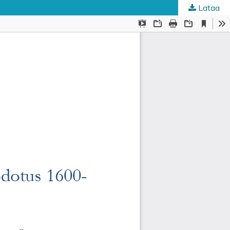
Lataa
ta
.