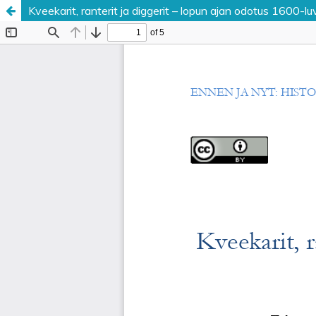
Kveekarit, ranterit ja diggerit – lopun ajan odotus 1600-l