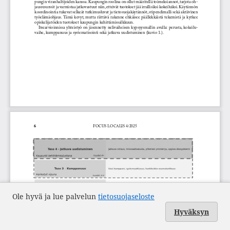
Ole hyvä ja lue palvelun
tietosuojaseloste
Hyväksyn