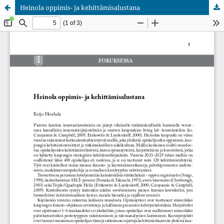
Heinola oppimis- ja kehittämisalustana
Palvelua ylläpitää
Tieteellisten seurain valtuuskunta
.