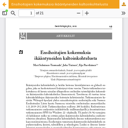
Ensihoitajien kokemuksia ikääntyneiden kaltoinkohtelusta
Palvelua ylläpitää
Tieteellisten seurain valtuuskunta
.