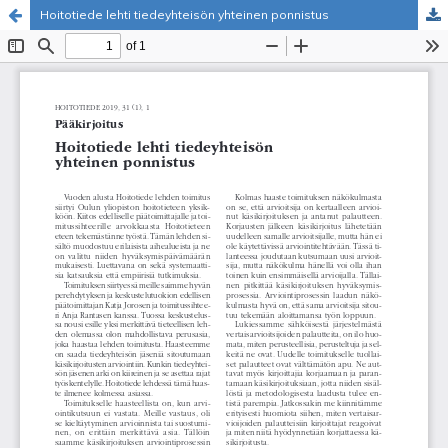
Hoitotiede lehti tiedeyhteisön yhteinen ponnistus
Palvelua ylläpitää
Tieteellisten seurain valtuuskunta
.