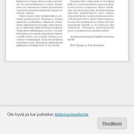
Ole hyvä ja lue palvelun
tietosuojaseloste
Hyväksyn