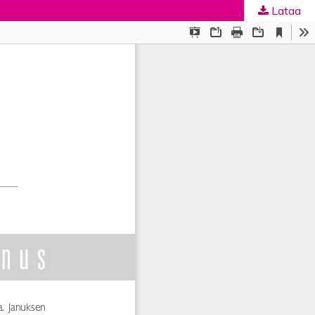
Lataa
ta
.