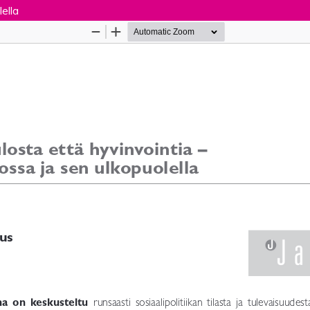
ella
Palvelua ylläpitää
Tieteellisten seurain valtuuskun