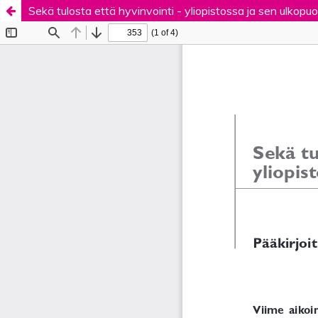
Sekä tulosta että hyvinvointi - yliopistossa ja sen ulkopuol