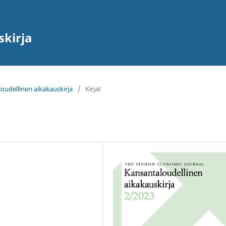
skirja
loudellinen aikakauskirja
/
Kirjat