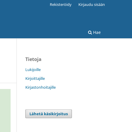
Rekisteröidy
Kirjaudu sisään
Hae
Tietoja
Lukijoille
Kirjoittajille
Kirjastonhoitajille
Lähetä käsikirjoitus