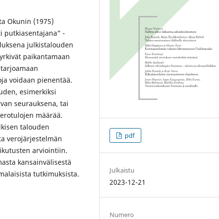
sta Okunin (1975)
i putkiasentajana” -
luksena julkistalouden
 pyrkivät paikantamaan
ä tarjoamaan
toja voidaan pienentää.
uden, esimerkiksi
rvan seurauksena, tai
verotulojen määrää.
lkisen talouden
pdf
ta verojärjestelmän
kutusten arviointiin.
masta kansainvälisestä
Julkaistu
malaisista tutkimuksista.
2023-12-21
Numero