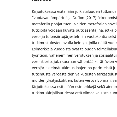
Kirjoituksessa esitellään julkistalouden tutkimu
”vuotavan ämpärin” ja Duflon (2017) ”ekonomist
metaforiin pohjautuen. Näiden metaforien sovel
tutkijoita voidaan kuvata putkiasentajina, jotka
vero- ja tulonsiirtojärjestelmän vuotokohtia sek
tutkimustulosten avulla keinoja, joilla näitä vuo
Esimerkkejä vuodoista ovat talouden toimeliaisu
työnteon, väheneminen verotuksen ja sosiaalitu
veronkierto, joka suoraan vähentää kerättävien 
Verojärjestelmätutkimus laajentaa perinteistä ju
tutkimusta veroasteiden vaikutusten tarkastelus
muiden yksityiskohtien, kuten verovalvonnan, vai
Kirjoituksessa esitellään esimerkkejä sekä aiem
tutkimuskirjallisuudesta että viimeaikaisista suo