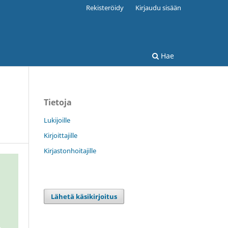
Rekisteröidy
Kirjaudu sisään
Hae
Tietoja
Lukijoille
Kirjoittajille
Kirjastonhoitajille
Lähetä käsikirjoitus