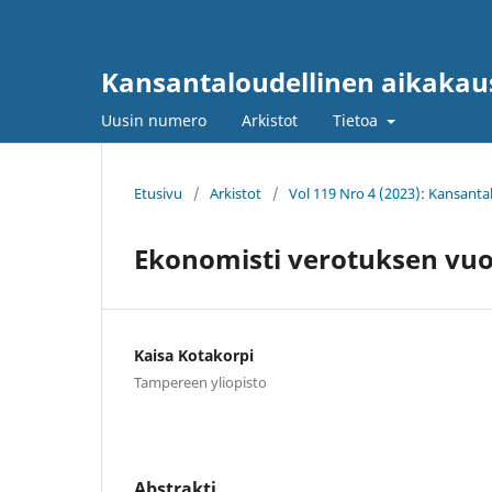
Kansantaloudellinen aikakau
Uusin numero
Arkistot
Tietoa
Etusivu
/
Arkistot
/
Vol 119 Nro 4 (2023): Kansanta
Ekonomisti verotuksen vuo
Kaisa Kotakorpi
Tampereen yliopisto
Abstrakti