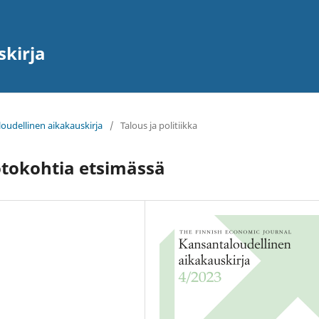
skirja
loudellinen aikakauskirja
/
Talous ja politiikka
tokohtia etsimässä