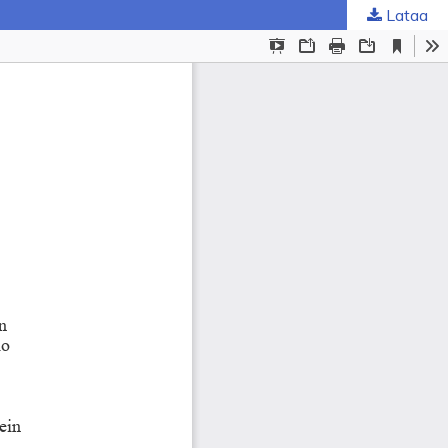
Lataa
ta
.