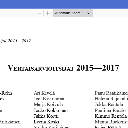
Palvelua ylläpitää
Tieteellisten seurain valtuuskun