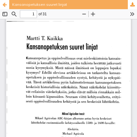
Kansanopetuksen suuret linjat
Palvelua ylläpitää
Tieteellisten seurain valtuuskunta
.