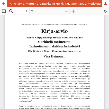
Kirja-arvio: Martti Korpijaakko ja Heikki Nuutinen (2020) Merkkejä maineesta: Tarinoita suomalaisista brändeistä
Palvelua ylläpitää
Tieteellisten seurain valtuuskunta
.