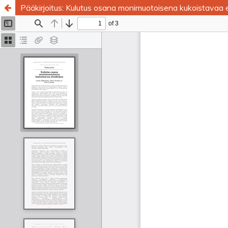
Pääkirjoitus: Kulutus osana monimuotoisena kukoistavaa e