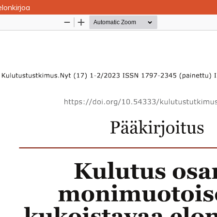
lonkirjoa
Palvelua ylläpitää
Tieteellisten seurain valtuuskun