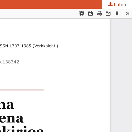
Lataa
ta
.