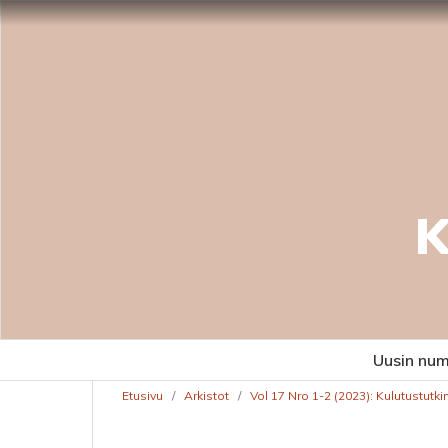
K
Uusin nu
Etusivu
/
Arkistot
/
Vol 17 Nro 1-2 (2023): Kulutustutk