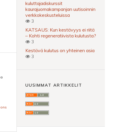
kuluttajadiskurssit
kaurajuomakampanjan uutisoinnin
verkkokeskusteluissa
3
KATSAUS: Kun kestävyys ei riitä
– Kohti regeneratiivista kulutusta?
3
Kestävä kulutus on yhteinen asia
3
ia
UUSIMMAT ARTIKKELIT
mons