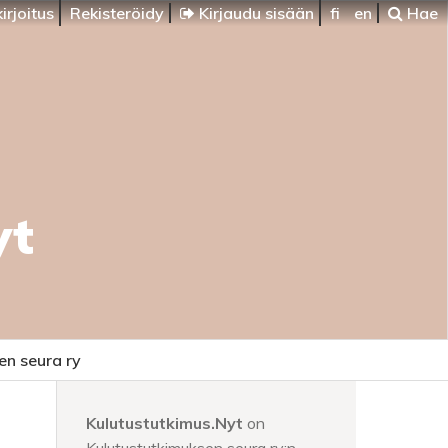
irjoitus
Rekisteröidy
Kirjaudu sisään
fi
en
Hae
yt
en seura ry
Kulutustutkimus.Nyt
on