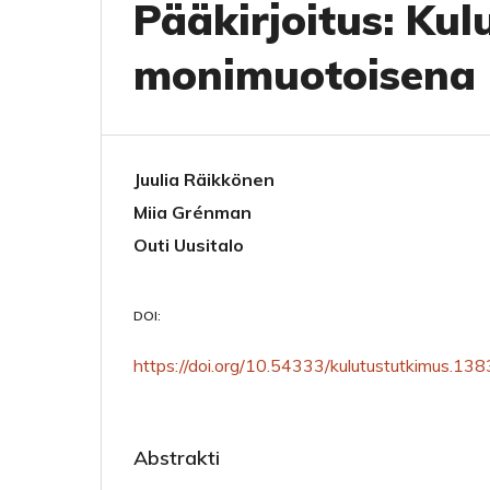
Pääkirjoitus: Ku
monimuotoisena 
Juulia Räikkönen
Miia Grénman
Outi Uusitalo
DOI:
https://doi.org/10.54333/kulutustutkimus.13
Abstrakti