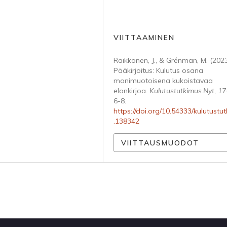
VIITTAAMINEN
Räikkönen, J., & Grénman, M. (2023
Pääkirjoitus: Kulutus osana
monimuotoisena kukoistavaa
elonkirjoa.
Kulutustutkimus.Nyt
,
17
6-8.
https://doi.org/10.54333/kulutustu
.138342
VIITTAUSMUODOT