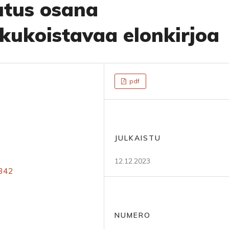
lutus osana
kukoistavaa elonkirjoa
pdf
JULKAISTU
12.12.2023
8342
NUMERO