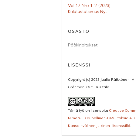
Vol 17 Nro 1-2 (2023):
Kulutustutkimus.Nyt
OSASTO
Pääkirjoitukset
LISENSSI
Copyright (c) 2023 Juulia Räikkönen, Mi
Grénman; Outi Uusitalo
Tämä työ on lisensoitu
Creative Com
Nimeä-EiKaupallinen-EiMuutoksia 4.0
Kansainvälinen Julkinen -lisenssillä
.