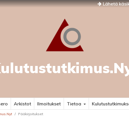
Lähetä käsik
ulutustutkimus.N
mero
Arkistot
Ilmoitukset
Tietoa
Kulutustutkimuks
imus.Nyt
/
Pääkirjoitukset