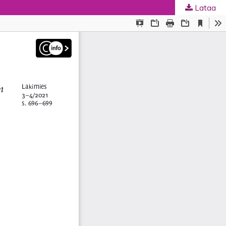
Lataa
ta
.