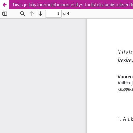
Tiivis ja käytännönläheinen esitys todistelu-uudistuksen 