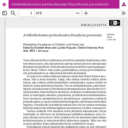
Artikkelikokoelma perheoikeuden filosofisista perusteista
Palvelua ylläpitää
Tieteellisten seurain valtuuskunta
.