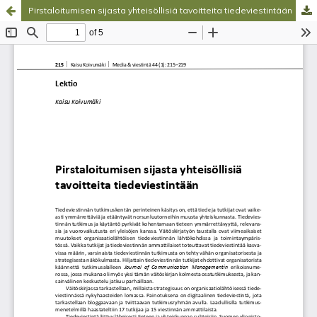
Pirstaloitumisen sijasta yhteisöllisiä tavoitteita tiedeviestintään
Palvelua ylläpitää
Tieteellisten seurain valtuuskunta
.