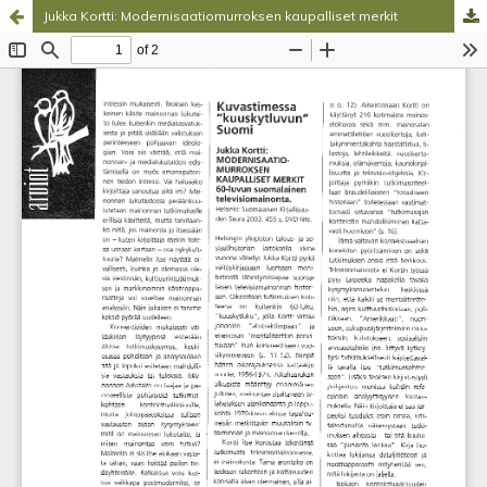
Jukka Kortti: Modernisaatiomurroksen kaupalliset merkit
Palvelua ylläpitää
Tieteellisten seurain valtuuskunta
.