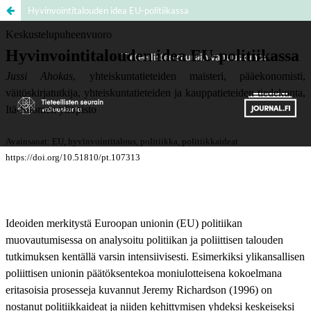
Hyvinvointitalouden idea EU-politiikassa
Palvelua ylläpitää
Tieteellisten seurain valtuuskunta
.