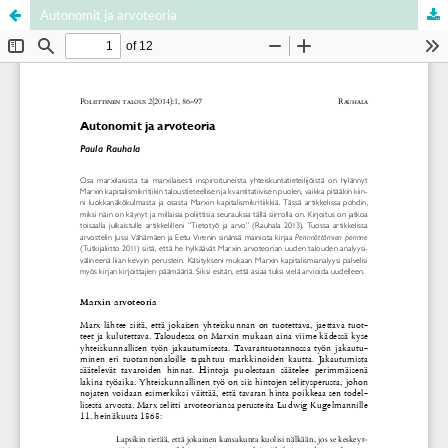
Autonomit ja arvoteoria
Palvelua ylläpitää
Tieteellisten seurain valtuuskunta
.