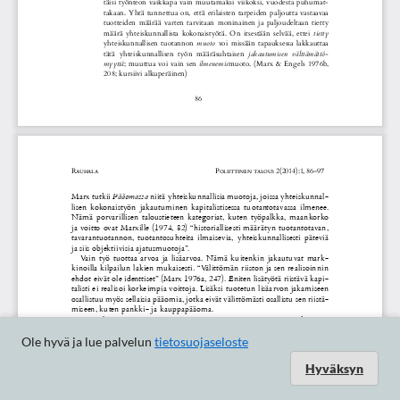
Ole hyvä ja lue palvelun
tietosuojaseloste
Hyväksyn