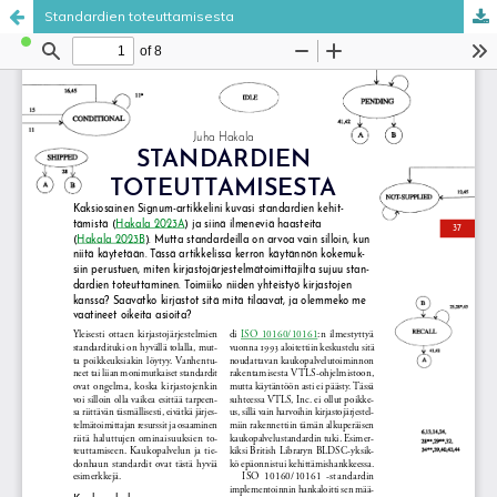
Standardien toteuttamisesta
Palvelua ylläpitää
Tieteellisten seurain valtuuskunta
.