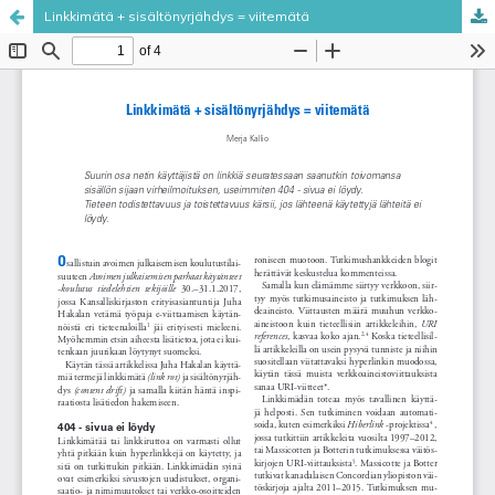
Linkkimätä + sisältönyrjähdys = viitemätä
Palvelua ylläpitää
Tieteellisten seurain valtuuskunta
.