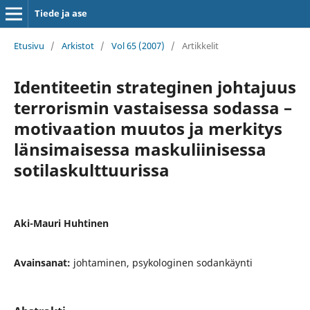
Tiede ja ase
Etusivu
/
Arkistot
/
Vol 65 (2007)
/
Artikkelit
Identiteetin strateginen johtajuus
terrorismin vastaisessa sodassa –
motivaation muutos ja merkitys
länsimaisessa maskuliinisessa
sotilaskulttuurissa
Aki-Mauri Huhtinen
Avainsanat:
johtaminen, psykologinen sodankäynti