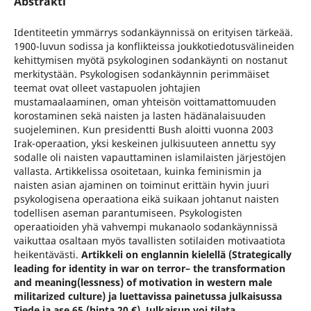
Abstrakti
Identiteetin ymmärrys sodankäynnissä on erityisen tärkeää.
1900-luvun sodissa ja konflikteissa joukkotiedotusvälineiden
kehittymisen myötä psykologinen sodankäynti on nostanut
merkitystään. Psykologisen sodankäynnin perimmäiset
teemat ovat olleet vastapuolen johtajien
mustamaalaaminen, oman yhteisön voittamattomuuden
korostaminen sekä naisten ja lasten hädänalaisuuden
suojeleminen. Kun presidentti Bush aloitti vuonna 2003
Irak-operaation, yksi keskeinen julkisuuteen annettu syy
sodalle oli naisten vapauttaminen islamilaisten järjestöjen
vallasta. Artikkelissa osoitetaan, kuinka feminismin ja
naisten asian ajaminen on toiminut erittäin hyvin juuri
psykologisena operaationa eikä suikaan johtanut naisten
todellisen aseman parantumiseen. Psykologisten
operaatioiden yhä vahvempi mukanaolo sodankäynnissä
vaikuttaa osaltaan myös tavallisten sotilaiden motivaatiota
heikentävästi.
Artikkeli on englannin kielellä (Strategically
leading for identity in war on terror– the transformation
and meaning(lessness) of motivation in western male
militarized culture) ja luettavissa painetussa julkaisussa
Tiede ja ase 65 (hinta 20 €). Julkaisun voi tilata