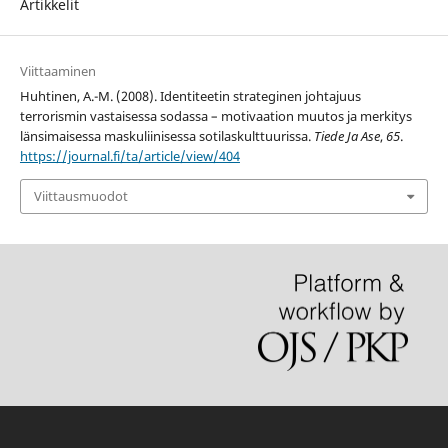
Artikkelit
Viittaaminen
Huhtinen, A.-M. (2008). Identiteetin strateginen johtajuus
terrorismin vastaisessa sodassa – motivaation muutos ja merkitys
länsimaisessa maskuliinisessa sotilaskulttuurissa.
Tiede Ja Ase
,
65
.
https://journal.fi/ta/article/view/404
Viittausmuodot