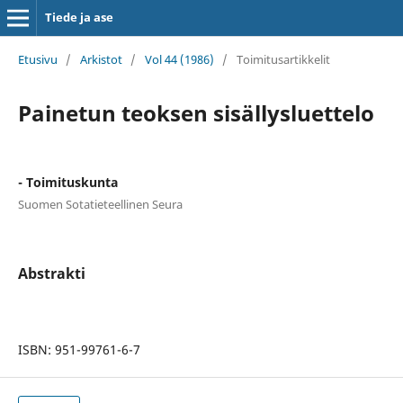
Tiede ja ase
Etusivu
/
Arkistot
/
Vol 44 (1986)
/
Toimitusartikkelit
Painetun teoksen sisällysluettelo
- Toimituskunta
Suomen Sotatieteellinen Seura
Abstrakti
ISBN: 951-99761-6-7