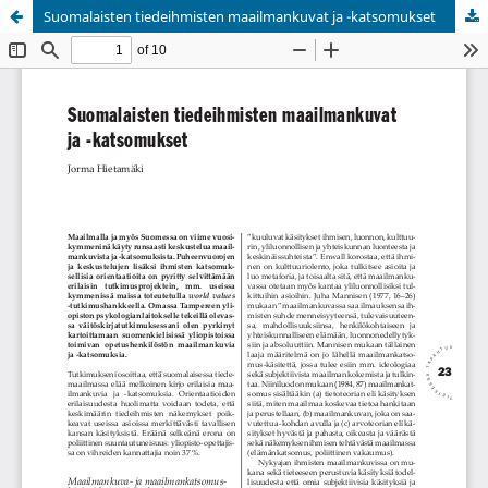
Suomalaisten tiedeihmisten maailmankuvat ja -katsomukset
Palvelua ylläpitää
Tieteellisten seurain valtuuskunta
.