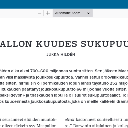
Palvelua ylläpitää
Tieteellisten seurain valtuuskunta
.