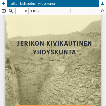
Jerikon kivikautinen yhdyskunta
Palvelua ylläpitää
Tieteellisten seurain valtuuskunta
.