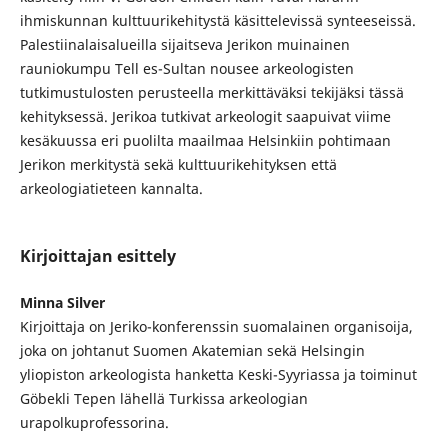
ihmiskunnan kulttuurikehitystä käsittelevissä synteeseissä.
Palestiinalaisalueilla sijaitseva Jerikon muinainen
rauniokumpu Tell es-Sultan nousee arkeologisten
tutkimustulosten perusteella merkittäväksi tekijäksi tässä
kehityksessä. Jerikoa tutkivat arkeologit saapuivat viime
kesäkuussa eri puolilta maailmaa Helsinkiin pohtimaan
Jerikon merkitystä sekä kulttuurikehityksen että
arkeologiatieteen kannalta.
Kirjoittajan esittely
Minna Silver
Kirjoittaja on Jeriko-konferenssin suomalainen organisoija,
joka on johtanut Suomen Akatemian sekä Helsingin
yliopiston arkeologista hanketta Keski-Syyriassa ja toiminut
Göbekli Tepen lähellä Turkissa arkeologian
urapolkuprofessorina.