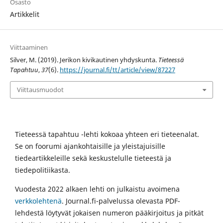
Osasto
Artikkelit
Viittaaminen
Silver, M. (2019). Jerikon kivikautinen yhdyskunta.
Tieteessä
Tapahtuu
,
37
(6).
https://journal.fi/tt/article/view/87227
Viittausmuodot
Tieteessä tapahtuu -lehti kokoaa yhteen eri tieteenalat.
Se on foorumi ajankohtaisille ja yleistajuisille
tiedeartikkeleille sekä keskustelulle tieteestä ja
tiedepolitiikasta.
Vuodesta 2022 alkaen lehti on julkaistu avoimena
verkkolehtenä
. Journal.fi-palvelussa olevasta PDF-
lehdestä löytyvät jokaisen numeron pääkirjoitus ja pitkät