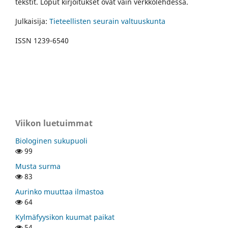
tekstit. Loput kirjoitukset ovat vain verkkolehdessä.
Julkaisija:
Tieteellisten seurain valtuuskunta
ISSN 1239-6540
Viikon luetuimmat
Biologinen sukupuoli
99
Musta surma
83
Aurinko muuttaa ilmastoa
64
Kylmäfyysikon kuumat paikat
54