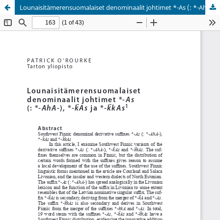
Lounaisitämerensuomalaiset denominaalit johtimet *-As (: *-AhA-), *-k̆As ja *-k̆kAs
Palvelua ylläpitää
Tieteellisten seurain valtuuskunta
.