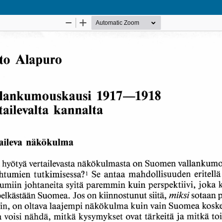
Palvelua ylläpitää
Tieteellisten seurain valtuuskunta
.