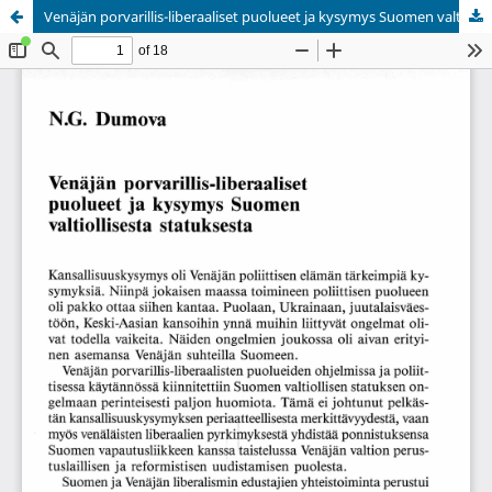
Venäjän porvarillis-liberaaliset puolueet ja kysymys Suomen valtiollisesta statuksesta
Palvelua ylläpitää
Tieteellisten seurain valtuuskunta
.