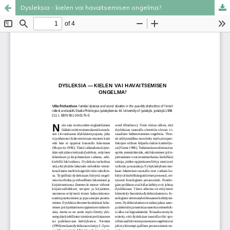
Dysleksia - kielen vai havaitsemisen ongelma?
Palvelua ylläpitää
Tieteellisten seurain valtuuskunta
.