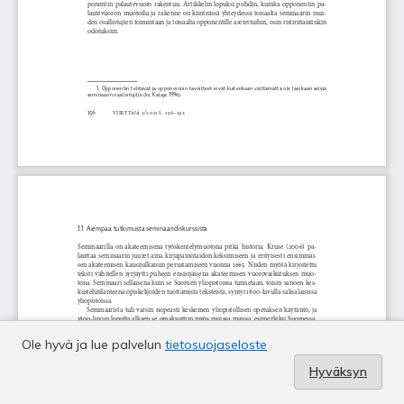
Ole hyvä ja lue palvelun
tietosuojaseloste
Hyväksyn