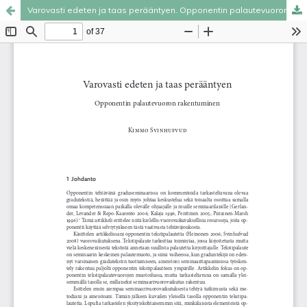
Varovasti edeten ja taas perääntyen. Opponentin palautevuoron rakentuminen [Gently forward, then back again: Constructing opponent feedback]
Palvelua ylläpitää
Tieteellisten seurain valtuuskunta
.