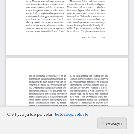
Ole hyvä ja lue palvelun
tietosuojaseloste
Hyväksyn