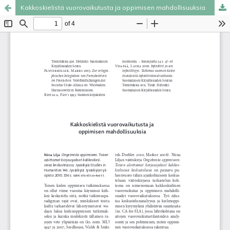
Kakkoskielistä vuorovaikutusta ja oppimisen mahdollisuuksia
Palvelua ylläpitää
Tieteellisten seurain valtuuskunta
.